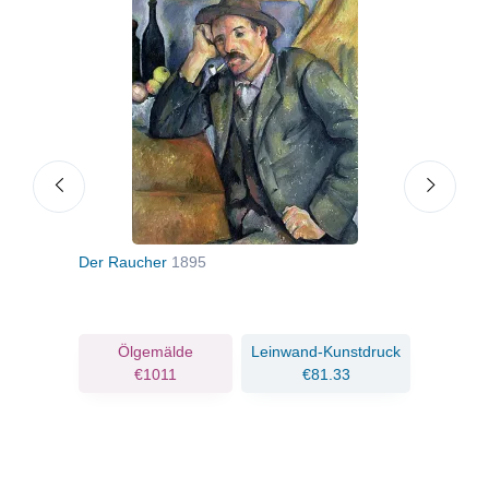
Der Raucher
1895
Mada
ruck
Ölgemälde
Leinwand-Kunstdruck
€1011
€81.33