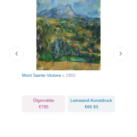
Mont Sainte-Victoire
c.1902
Der 
Lau
ruck
Ölgemälde
Leinwand-Kunstdruck
€785
€66.93