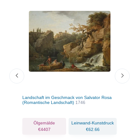
8
Landschaft im Geschmack von Salvator Rosa
Berg
(Romantische Landschaft)
1746
ruck
Ölgemälde
Leinwand-Kunstdruck
€4407
€62.66