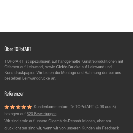
Über TOPofART
TOPofART ist spezialisiert auf handgemalte Kunstreproduktionen mit
Ölfarben auf Leinwand, sowie Giclée-Drucke auf Leinwand und
Kunstdruckpapier. Wir bieten die Montage und Rahmung der bei uns
bestellten Leinwanddrucke an.
Referenzen
Kundenkommentare für TOPofART (4.96 aus 5)
bezogen auf
520 Bewertungen
Wir sind stolz auf unsere Ölgemälde-Reproduktionen, aber am
glücklichsten sind wir, wenn wir von unseren Kunden ein Feedback