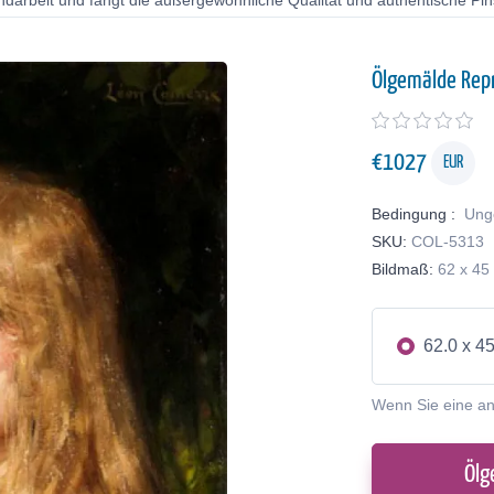
ndarbeit und fängt die außergewöhnliche Qualität und authentische Pin
Ölgemälde Rep
€
1027
EUR
Bedingung :
Ung
SKU:
COL-5313
Bildmaß:
62 x 45
62.0 x 4
Wenn Sie eine a
Ölg