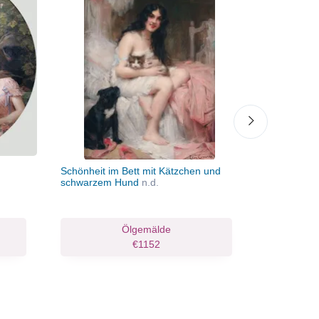
Schönheit im Bett mit Kätzchen und
Die Blumen
schwarzem Hund
n.d.
Ölgemälde
Ölgemäld
€1152
€1310