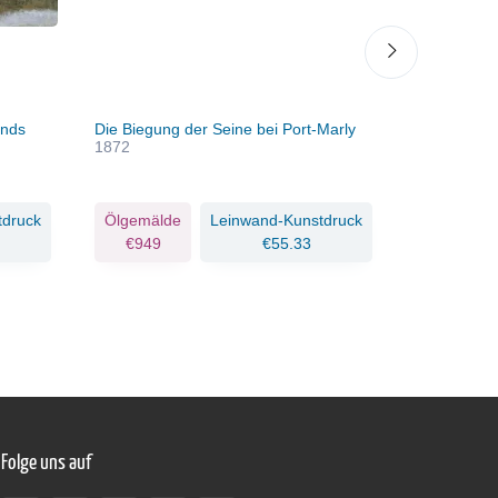
onds
Die Biegung der Seine bei Port-Marly
Das Maison
1872
tdruck
Ölgemälde
Leinwand-Kunstdruck
Ölgemäld
€949
€55.33
€909
Folge uns auf