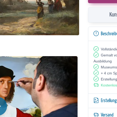
Kun
Beschrei
Vollständ
Gemalt v
Ausbildung
Museumsq
+ 4 cm S
Erstellun
Kostenlos
Erstellun
Versand