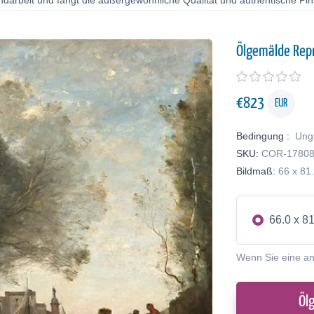
ndarbeit und fängt die außergewöhnliche Qualität und authentische Pin
Ölgemälde Rep
€
823
EUR
Bedingung :
Ung
SKU:
COR-1780
Bildmaß:
66 x 81
66.0 x 8
Wenn Sie eine a
Öl