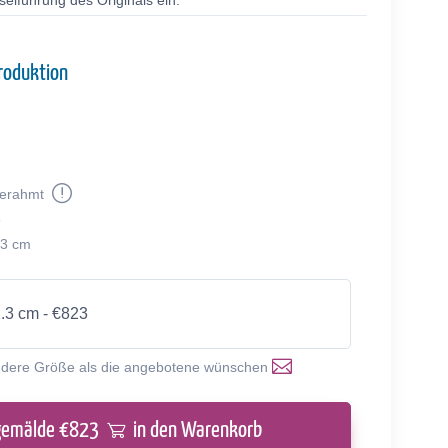
selführung des Originals ein.
roduktion
erahmt
8
.3 cm
1.3 cm - €823
ndere Größe als die angebotene wünschen
gemälde €
823
in den Warenkorb