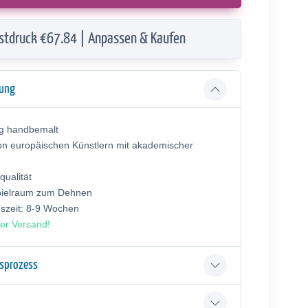
stdruck €67.84 | Anpassen & Kaufen
bung
ig handbemalt
on europäischen Künstlern mit akademischer
ualität
pielraum zum Dehnen
gszeit: 8-9 Wochen
er Versand!
gsprozess