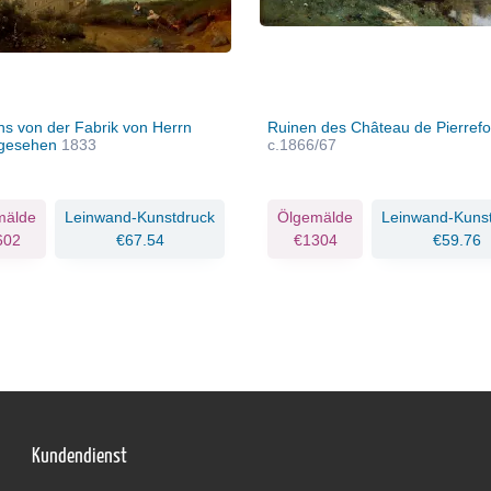
ns von der Fabrik von Herrn
Ruinen des Château de Pierref
 gesehen
1833
c.1866/67
mälde
Leinwand-Kunstdruck
Ölgemälde
Leinwand-Kuns
602
€67.54
€1304
€59.76
Kundendienst