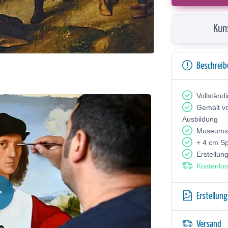
Kun
Beschrei
Vollständ
Gemalt v
Ausbildung
Museumsq
+ 4 cm S
Erstellun
Kostenlos
Erstellun
Versand