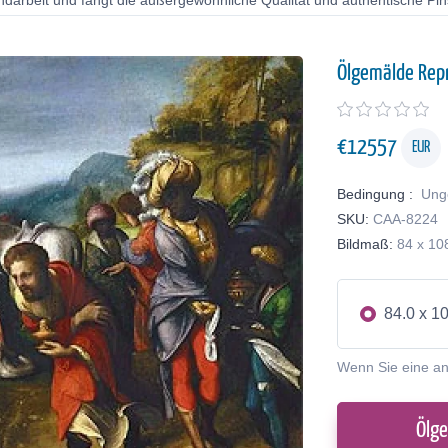
ndarbeit und fängt die außergewöhnliche Qualität und authentische Pin
Ölgemälde Rep
€
12557
EUR
Bedingung :
Ung
SKU:
CAA-8224
Bildmaß:
84 x 10
84.0 x 1
Wenn Sie eine a
Ölg