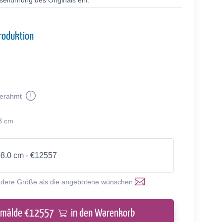
selführung des Originals ein.
roduktion
erahmt
8 cm
08.0 cm - €12557
ndere Größe als die angebotene wünschen
emälde €
12557
in den Warenkorb