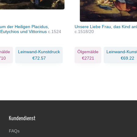
um der Heiligen Placidus,
Unsere Liebe Frau, das Kind a
 Eutychios und Vittorinus
c.1524
c.1518/20
mälde
Leinwand-Kunstdruck
Ölgemälde
Leinwand-Kuns
710
€72.57
€2721
€69.22
Kundendienst
FAQs