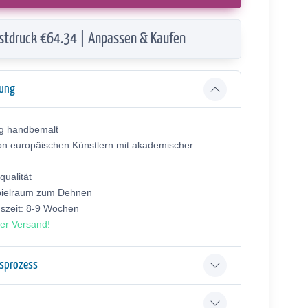
stdruck €64.34 | Anpassen & Kaufen
bung
ig handbemalt
on europäischen Künstlern mit akademischer
ualität
pielraum zum Dehnen
gszeit: 8-9 Wochen
er Versand!
gsprozess