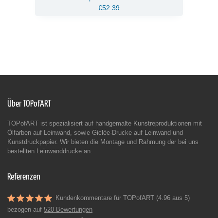
€52.39
Über TOPofART
TOPofART ist spezialisiert auf handgemalte Kunstreproduktionen mit
Ölfarben auf Leinwand, sowie Giclée-Drucke auf Leinwand und
Kunstdruckpapier. Wir bieten die Montage und Rahmung der bei uns
bestellten Leinwanddrucke an.
Referenzen
Kundenkommentare für TOPofART (4.96 aus 5)
bezogen auf
520 Bewertungen