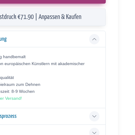
stdruck €71.90 | Anpassen & Kaufen
bung
ig handbemalt
on europäischen Künstlern mit akademischer
ualität
pielraum zum Dehnen
gszeit: 8-9 Wochen
er Versand!
gsprozess