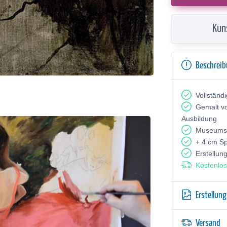
Kun
Beschrei
Vollständ
Gemalt v
Ausbildung
Museumsq
+ 4 cm S
Erstellun
Kostenlos
Erstellun
Versand