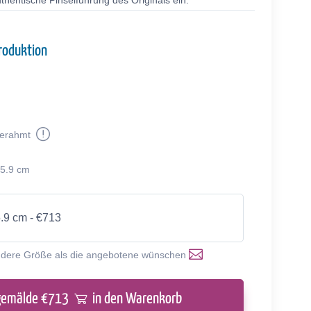
thentische Pinselführung des Originals ein.
roduktion
erahmt
55.9 cm
5.9 cm - €713
ndere Größe als die angebotene wünschen
gemälde €
713
in den Warenkorb