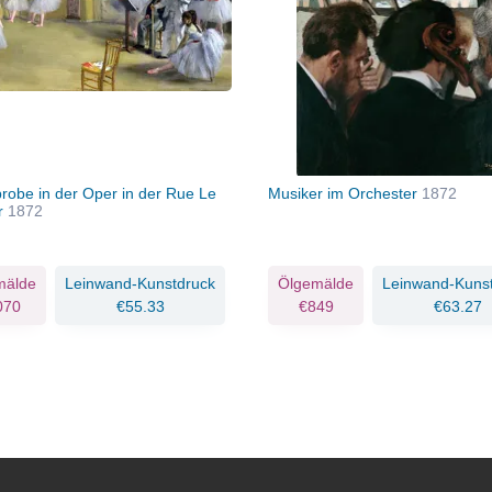
probe in der Oper in der Rue Le
Musiker im Orchester
1872
er
1872
mälde
Leinwand-Kunstdruck
Ölgemälde
Leinwand-Kuns
070
€55.33
€849
€63.27