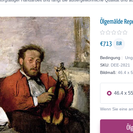
orgfältiger Handarbeit und fängt die außergewöhnliche Qualität und au
Ölgemälde Rep
€
713
EUR
Bedingung :
Ung
SKU:
DEE-2821
Bildmaß:
46.4 x 
46.4 x 5
Wenn Sie eine a
Öl