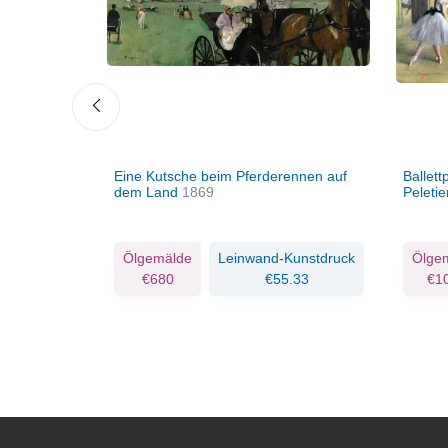
1
Eine Kutsche beim Pferderennen auf
Ballett
dem Land
1869
Peleti
Kunstdruck
Ölgemälde
Leinwand-Kunstdruck
Ölge
.33
€680
€55.33
€1