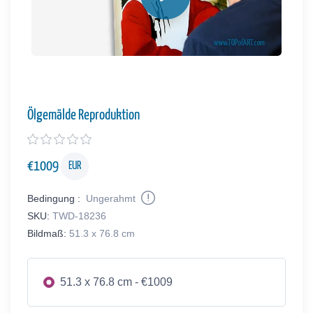
Ölgemälde Reproduktion
€
1009
EUR
Bedingung :
Ungerahmt
SKU:
TWD-18236
Bildmaß:
51.3 x 76.8 cm
51.3 x 76.8 cm - €1009