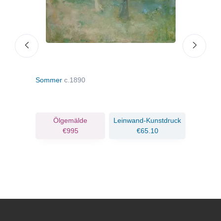
Sommer
c.1890
Bild
ruck
Ölgemälde
Leinwand-Kunstdruck
€995
€65.10