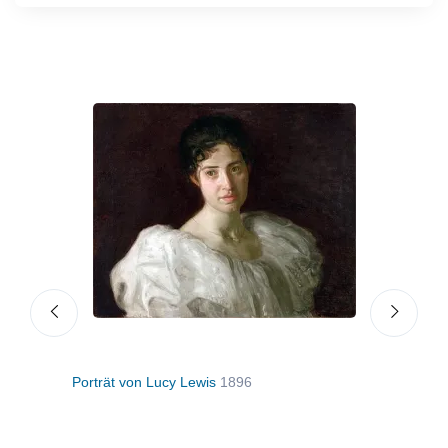
Porträt von Lucy Lewis
1896
Port
Schl