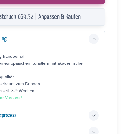
stdruck €69.52 | Anpassen & Kaufen
bung
ig handbemalt
on europäischen Künstlern mit akademischer
ualität
pielraum zum Dehnen
gszeit: 8-9 Wochen
er Versand!
gsprozess