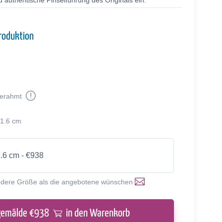
 authentische Pinselführung des Originals ein.
roduktion
erahmt
61.6 cm
1.6 cm - €938
ndere Größe als die angebotene wünschen
gemälde €
938
in den Warenkorb