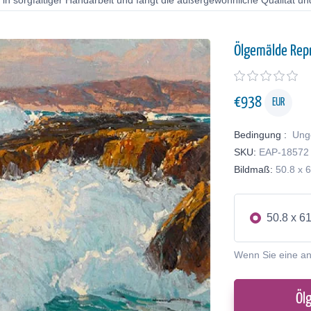
in sorgfältiger Handarbeit und fängt die außergewöhnliche Qualität und
Ölgemälde Rep
€
938
EUR
Bedingung :
Ung
SKU:
EAP-18572
Bildmaß:
50.8 x 
50.8 x 6
Wenn Sie eine a
Öl