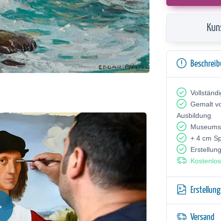
Kun
Beschrei
Vollständ
Gemalt v
Ausbildung
Museumsq
+ 4 cm S
Erstellun
Kostenlos
Erstellun
Versand