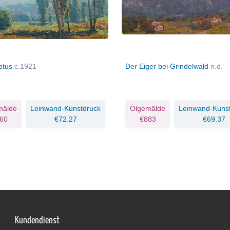
ptus
c.1921
Der Eiger bei Grindelwald
n.d.
mälde
Leinwand-Kunstdruck
Ölgemälde
Leinwand-Kuns
60
€72.27
€883
€69.37
Kundendienst