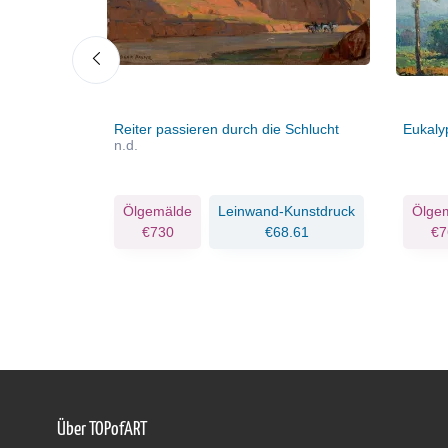
Reiter passieren durch die Schlucht
Eukaly
n.d.
Kunstdruck
Ölgemälde
Leinwand-Kunstdruck
Ölge
.33
€730
€68.61
€7
Über TOPofART