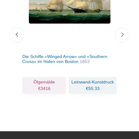
Die Schiffe «Winged Arrow» und «Southern
Bühn
Cross» im Hafen von Boston
1853
1862
ruck
Ölgemälde
Leinwand-Kunstdruck
€3416
€55.33