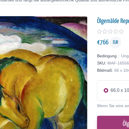
ndarbeit und fängt die außergewöhnliche Qualität und authentische Pin
Ölgemälde Rep
€
766
EUR
Bedingung :
Ung
SKU:
MAF-1655
Bildmaß:
66 x 10
66.0 x 1
Wenn Sie eine a
Öl