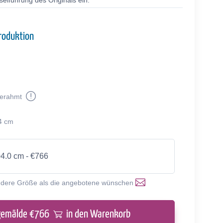
selführung des Originals ein.
roduktion
erahmt
6
4 cm
04.0 cm - €766
ndere Größe als die angebotene wünschen
gemälde €
766
in den Warenkorb