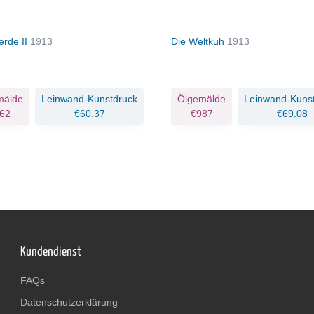
erde II
1913
Die Weltkuh
1913
mälde
Leinwand-Kunstdruck
Ölgemälde
Leinwand-Kuns
62
€60.37
€987
€69.08
Kundendienst
FAQs
Datenschutzerklärung