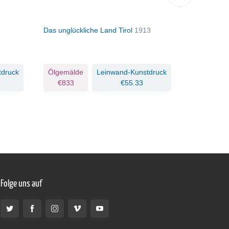
Das unglückliche Land Tirol
1913
Ställe
1913
tdruck
Ölgemälde
Leinwand-Kunstdruck
Ölgemäld
€833
€55.33
€1197
Folge uns auf