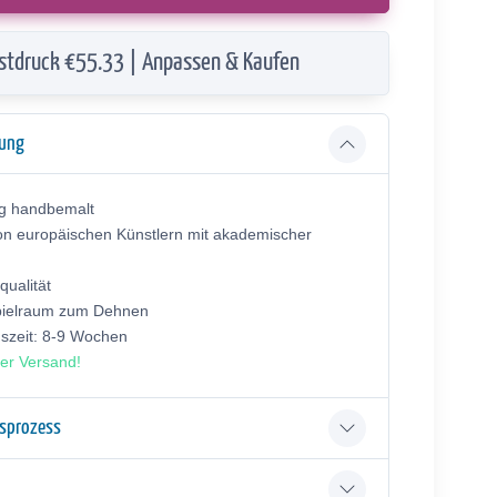
stdruck €55.33 | Anpassen & Kaufen
bung
ig handbemalt
on europäischen Künstlern mit akademischer
ualität
pielraum zum Dehnen
gszeit: 8-9 Wochen
er Versand!
gsprozess