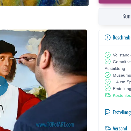
Kun
Beschrei
Vollständ
Gemalt v
Ausbildung
Museumsq
+ 4 cm S
Erstellun
Kostenlos
Erstellun
Versand