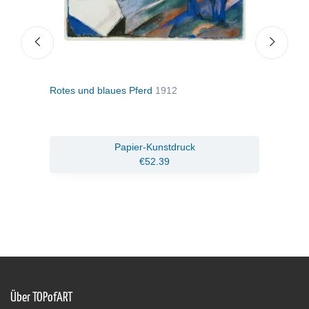
Rotes und blaues Pferd
1912
Blau
ruck
Papier-Kunstdruck
€52.39
Über TOPofART