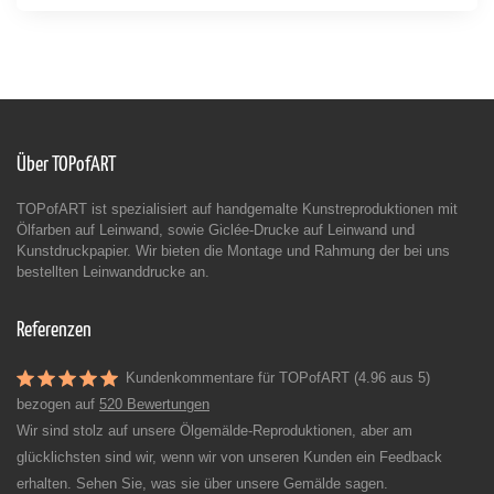
Über TOPofART
TOPofART ist spezialisiert auf handgemalte Kunstreproduktionen mit
Ölfarben auf Leinwand, sowie Giclée-Drucke auf Leinwand und
Kunstdruckpapier. Wir bieten die Montage und Rahmung der bei uns
bestellten Leinwanddrucke an.
Referenzen
Kundenkommentare für TOPofART (4.96 aus 5)
bezogen auf
520 Bewertungen
Wir sind stolz auf unsere Ölgemälde-Reproduktionen, aber am
glücklichsten sind wir, wenn wir von unseren Kunden ein Feedback
erhalten. Sehen Sie, was sie über unsere Gemälde sagen.