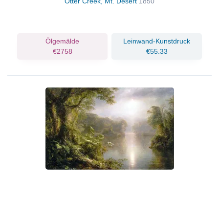
Otter Creek, Mt. Desert
1850
Ölgemälde
Leinwand-Kunstdruck
€2758
€55.33