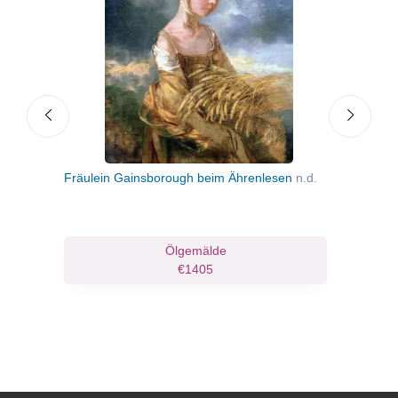
Fräulein Gainsborough beim Ährenlesen
n.d.
Baue
Mor
ruck
Ölgemälde
€1405