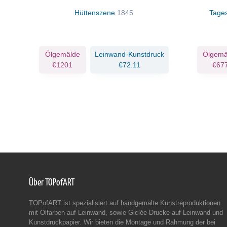
Hüttenszene
1845
Tages
Ölgemälde
Leinwand-Kunstdruck
Ölgemä
€1201
€72.11
€67
Über TOPofART
TOPofART ist spezialisiert auf handgemalte Kunstreproduktionen
mit Ölfarben auf Leinwand, sowie Giclée-Drucke auf Leinwand und
Kunstdruckpapier. Wir bieten die Montage und Rahmung der bei