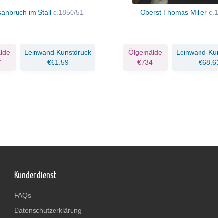
anbruch im Stall
c.1850/51
Oberst Thomas Miller
c.
lde
Leinwand-Kunstdruck
Ölgemälde
Leinwand-Ku
7
€61.59
€734
€68.6
Kundendienst
FAQs
Datenschutzerklärung