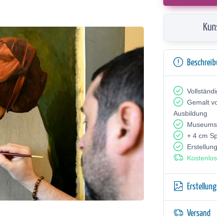
Kun
Beschrei
Vollständ
Gemalt v
Ausbildung
Museumsq
+ 4 cm S
Erstellun
Kostenlos
Erstellun
Versand