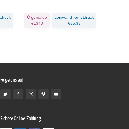
tdruck
Ölgemälde
Leinwand-Kunstdruck
Ölgemäld
€1348
€55.33
€1656
Folge uns auf
Sichere Online-Zahlung