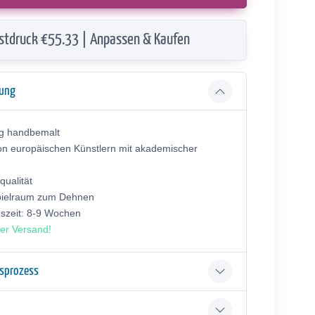
stdruck €55.33 | Anpassen & Kaufen
bung
ig handbemalt
on europäischen Künstlern mit akademischer
ualität
pielraum zum Dehnen
gszeit: 8-9 Wochen
er Versand!
gsprozess