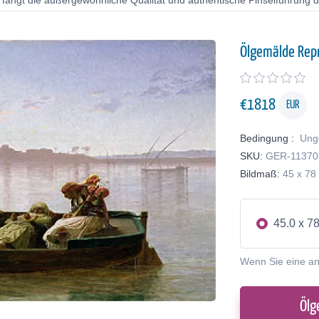
 fängt die außergewöhnliche Qualität und authentische Pinselführung de
Ölgemälde Rep
€
1818
EUR
Bedingung :
Ung
SKU:
GER-11370
Bildmaß:
45 x 78
45.0 x 7
Wenn Sie eine a
Ölg