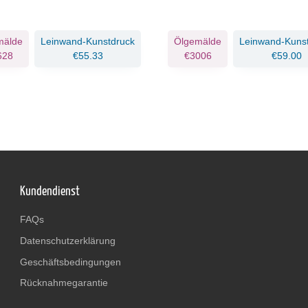
mälde
Leinwand-Kunstdruck
Ölgemälde
Leinwand-Kuns
628
€55.33
€3006
€59.00
Kundendienst
FAQs
Datenschutzerklärung
Geschäftsbedingungen
Rücknahmegarantie