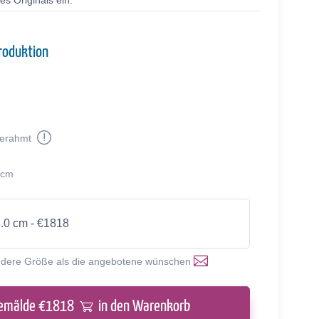
s Originals ein.
roduktion
erahmt
 cm
8.0 cm - €1818
ndere Größe als die angebotene wünschen
emälde €
1818
in den Warenkorb