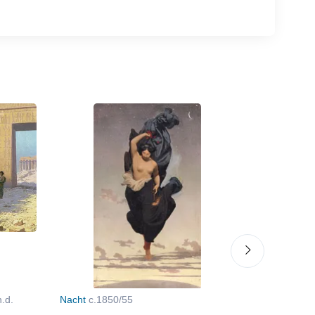
n.d.
Nacht
c.1850/55
Tiger und 