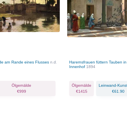
e am Rande eines Flusses
n.d.
Haremsfrauen füttern Tauben i
Innenhof
1894
Ölgemälde
Ölgemälde
Leinwand-Kuns
€999
€1415
€61.90