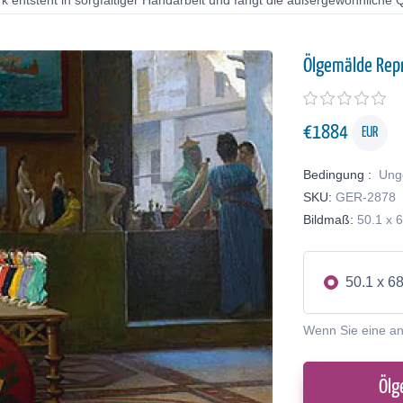
 entsteht in sorgfältiger Handarbeit und fängt die außergewöhnliche Qu
Ölgemälde Rep
€
1884
EUR
Bedingung :
Ung
SKU:
GER-2878
Bildmaß:
50.1 x 
50.1 x 6
Wenn Sie eine a
Ölg