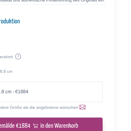
alität und authentische Pinselführung des Originals ein.
roduktion
erahmt
68.8 cm
8.8 cm - €1884
ndere Größe als die angebotene wünschen
emälde €
1884
in den Warenkorb