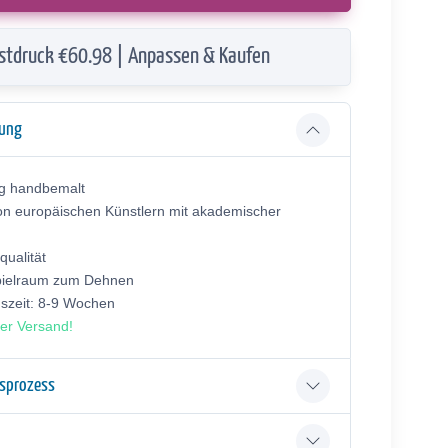
stdruck €60.98 | Anpassen & Kaufen
bung
ig handbemalt
on europäischen Künstlern mit akademischer
ualität
pielraum zum Dehnen
gszeit: 8-9 Wochen
er Versand!
gsprozess