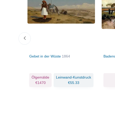
1885
Gebet in der Wüste
1864
Badend
Kunstdruck
Ölgemälde
Leinwand-Kunstdruck
.33
€1470
€55.33