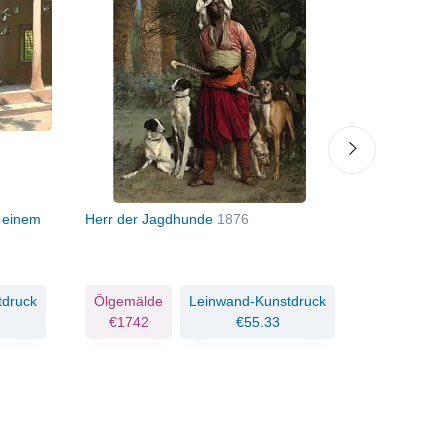
n einem
Herr der Jagdhunde
1876
Das große 
tdruck
Ölgemälde
Leinwand-Kunstdruck
Ölgemäld
€1742
€55.33
€2103