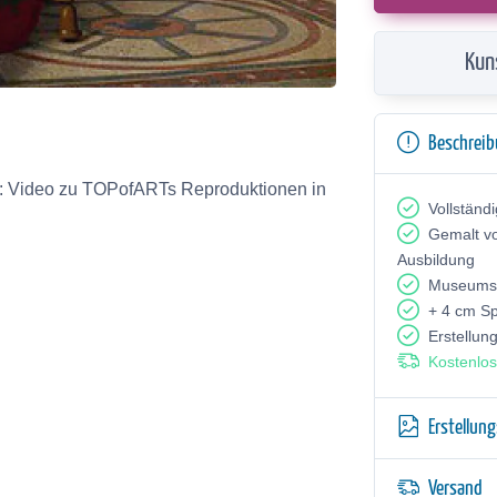
Kun
Beschrei
Vollständ
Gemalt v
Ausbildung
Museumsq
+ 4 cm S
Erstellun
Kostenlos
Erstellun
Versand