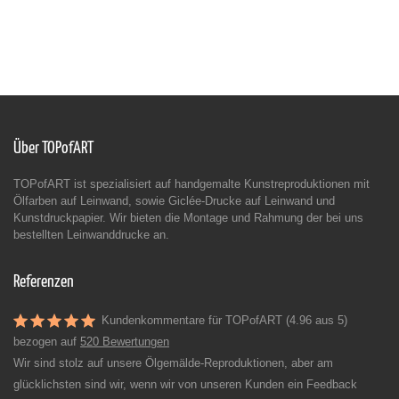
Über TOPofART
TOPofART ist spezialisiert auf handgemalte Kunstreproduktionen mit
Ölfarben auf Leinwand, sowie Giclée-Drucke auf Leinwand und
Kunstdruckpapier. Wir bieten die Montage und Rahmung der bei uns
bestellten Leinwanddrucke an.
Referenzen
Kundenkommentare für TOPofART (4.96 aus 5)
bezogen auf
520 Bewertungen
Wir sind stolz auf unsere Ölgemälde-Reproduktionen, aber am
glücklichsten sind wir, wenn wir von unseren Kunden ein Feedback