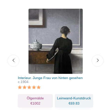
Interieur. Junge Frau von hinten gesehen
Frau
c.1904
ruck
Ölgemälde
Leinwand-Kunstdruck
€1002
€69.83