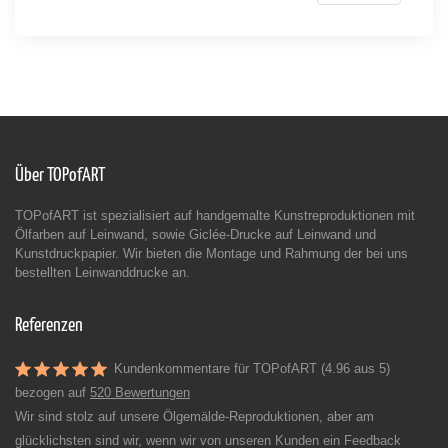
Über TOPofART
TOPofART ist spezialisiert auf handgemalte Kunstreproduktionen mit
Ölfarben auf Leinwand, sowie Giclée-Drucke auf Leinwand und
Kunstdruckpapier. Wir bieten die Montage und Rahmung der bei uns
bestellten Leinwanddrucke an.
Referenzen
Kundenkommentare für TOPofART (4.96 aus 5)
bezogen auf
520 Bewertungen
Wir sind stolz auf unsere Ölgemälde-Reproduktionen, aber am
glücklichsten sind wir, wenn wir von unseren Kunden ein Feedback