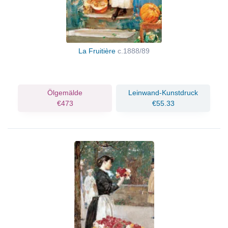
La Fruitière
c.1888/89
Ölgemälde
Leinwand-Kunstdruck
€473
€55.33