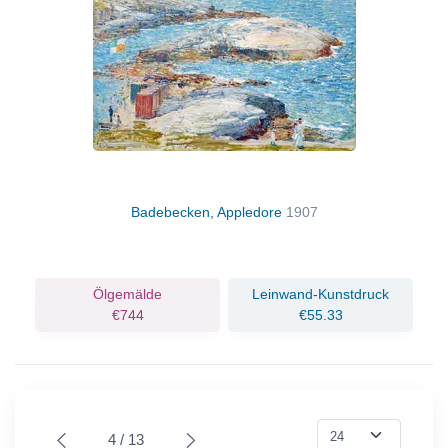
Badebecken, Appledore
1907
Ölgemälde
Leinwand-Kunstdruck
€744
€55.33
4 / 13