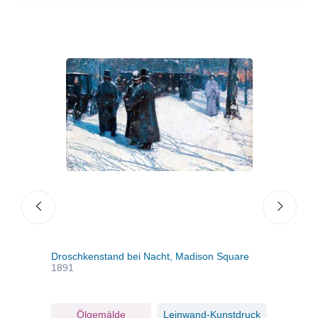
Droschkenstand bei Nacht, Madison Square
Unio
1891
ruck
Ölgemälde
Leinwand-Kunstdruck