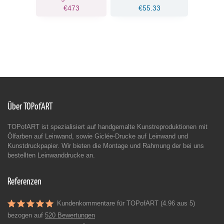
€473
€55.33
Über TOPofART
TOPofART ist spezialisiert auf handgemalte Kunstreproduktionen mit
Ölfarben auf Leinwand, sowie Giclée-Drucke auf Leinwand und
Kunstdruckpapier. Wir bieten die Montage und Rahmung der bei uns
bestellten Leinwanddrucke an.
Referenzen
Kundenkommentare für TOPofART (4.96 aus 5)
bezogen auf
520 Bewertungen