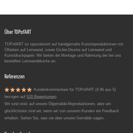
Über TOPofART
TOPofART ist spezialisiert auf handgemalte Kunstreproduktionen mit
Ölfarben auf Leinwand, sowie Giclée-Drucke auf Leinwand und
Kunstdruckpapier. Wir bieten die Montage und Rahmung der bei uns
bestellten Leinwanddrucke an.
Referenzen
Kundenkommentare für TOPofART (4.96 aus 5)
bezogen auf
520 Bewertungen
Wir sind stolz auf unsere Ölgemälde-Reproduktionen, aber am
glücklichsten sind wir, wenn wir von unseren Kunden ein Feedback
erhalten. Sehen Sie, was sie über unsere Gemälde sagen.