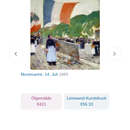
Montmartre: 14. Juli
1889
Pari
ruck
Ölgemälde
Leinwand-Kunstdruck
€421
€55.33