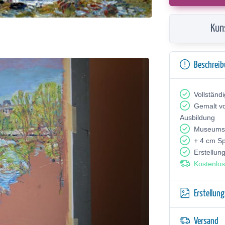
Kun
Beschrei
Vollständ
Gemalt v
Ausbildung
Museumsq
+ 4 cm S
Erstellun
Kostenlos
Erstellun
Versand