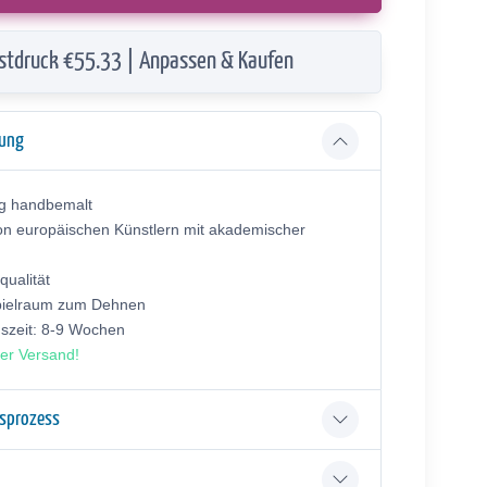
stdruck €55.33 | Anpassen & Kaufen
bung
ig handbemalt
on europäischen Künstlern mit akademischer
ualität
pielraum zum Dehnen
gszeit: 8-9 Wochen
er Versand!
gsprozess