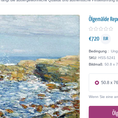
 fängt die außergewöhnliche Qualität und authentische Pinselführung de
Ölgemälde Rep
€
720
EUR
Bedingung :
Ung
SKU:
HSS-5241
Bildmaß:
50.8 x 
50.8 x 7
Wenn Sie eine a
Öl