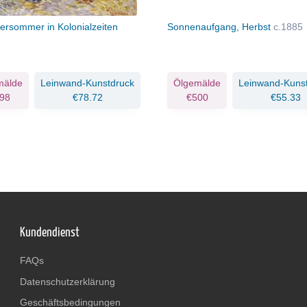
bersommer in Kolonialzeiten
Sonnenaufgang, Herbst
c.1885
mälde
Leinwand-Kunstdruck
Ölgemälde
Leinwand-Kuns
98
€78.72
€500
€55.33
Kundendienst
FAQs
Datenschutzerklärung
Geschäftsbedingungen