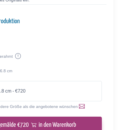
s Originals ein.
roduktion
erahmt
76.8 cm
6.8 cm - €720
ndere Größe als die angebotene wünschen
gemälde €
720
in den Warenkorb