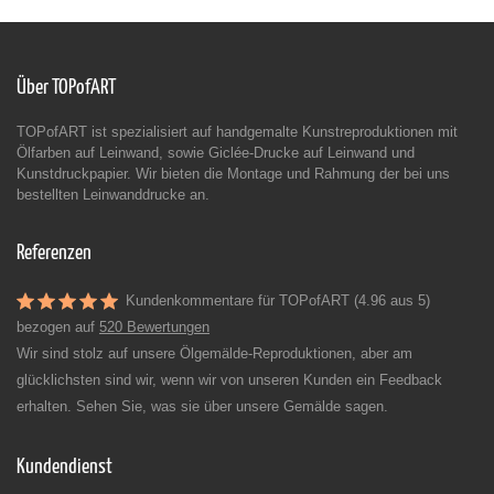
Über TOPofART
TOPofART ist spezialisiert auf handgemalte Kunstreproduktionen mit
Ölfarben auf Leinwand, sowie Giclée-Drucke auf Leinwand und
Kunstdruckpapier. Wir bieten die Montage und Rahmung der bei uns
bestellten Leinwanddrucke an.
Referenzen
Kundenkommentare für TOPofART (4.96 aus 5)
bezogen auf
520 Bewertungen
Wir sind stolz auf unsere Ölgemälde-Reproduktionen, aber am
glücklichsten sind wir, wenn wir von unseren Kunden ein Feedback
erhalten. Sehen Sie, was sie über unsere Gemälde sagen.
Kundendienst