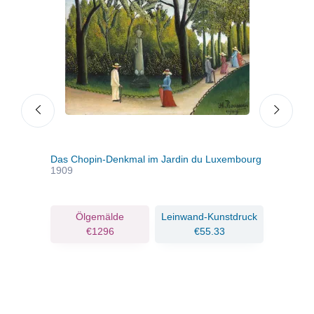
Das Chopin-Denkmal im Jardin du Luxembourg
Blick
1909
Van
ruck
Ölgemälde
Leinwand-Kunstdruck
€1296
€55.33