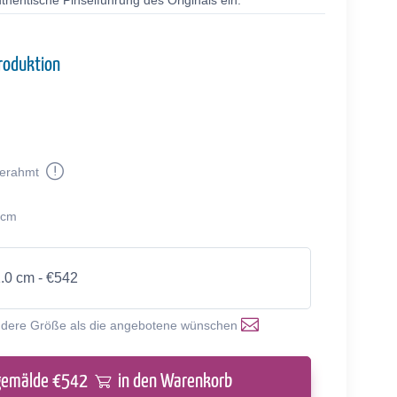
thentische Pinselführung des Originals ein.
roduktion
erahmt
 cm
1.0 cm - €542
ndere Größe als die angebotene wünschen
gemälde €
542
in den Warenkorb