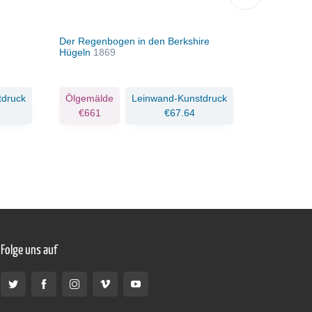
Der Regenbogen in den Berkshire
Hochsomm
Hügeln
1869
tdruck
Ölgemälde
Leinwand-Kunstdruck
Ölgemäld
€661
€67.64
€642
Folge uns auf