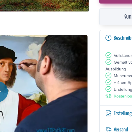
Kun
Beschrei
Vollständ
Gemalt v
Ausbildung
Museumsq
+ 4 cm S
Erstellun
Kostenlos
Erstellun
Versand