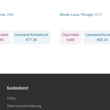
onne
1886
Monte Lucia, Perugia
1873
mälde
Leinwand-Kunstdruck
Ölgemälde
Leinwand-Kuns
96
€77.28
€485
€55.33
Kundendienst
FAQs
Datenschutzerklärung