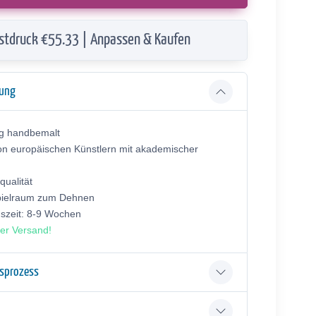
stdruck €55.33 | Anpassen & Kaufen
bung
ig handbemalt
on europäischen Künstlern mit akademischer
ualität
pielraum zum Dehnen
gszeit: 8-9 Wochen
er Versand!
gsprozess