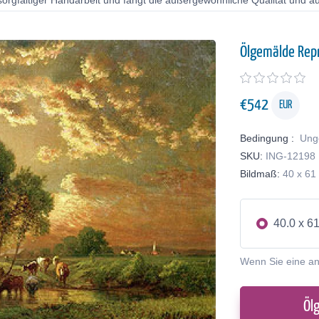
orgfältiger Handarbeit und fängt die außergewöhnliche Qualität und au
Ölgemälde Rep
€
542
EUR
Bedingung :
Ung
SKU:
ING-12198
Bildmaß:
40 x 61
40.0 x 6
Wenn Sie eine a
Öl