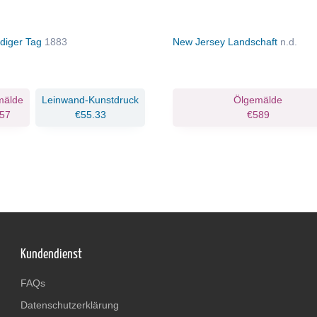
ndiger Tag
1883
New Jersey Landschaft
n.d.
mälde
Leinwand-Kunstdruck
Ölgemälde
57
€55.33
€589
Kundendienst
FAQs
Datenschutzerklärung