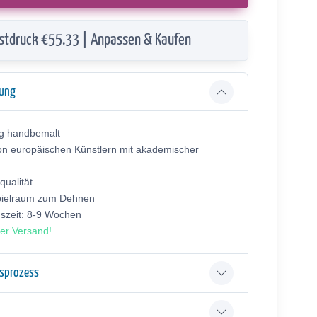
stdruck €55.33 | Anpassen & Kaufen
bung
ig handbemalt
on europäischen Künstlern mit akademischer
ualität
pielraum zum Dehnen
gszeit: 8-9 Wochen
er Versand!
gsprozess