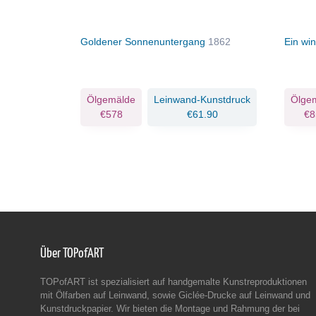
Goldener Sonnenuntergang
1862
Ein wi
Ölgemälde
Leinwand-Kunstdruck
Ölge
€578
€61.90
€8
Über TOPofART
TOPofART ist spezialisiert auf handgemalte Kunstreproduktionen
mit Ölfarben auf Leinwand, sowie Giclée-Drucke auf Leinwand und
Kunstdruckpapier. Wir bieten die Montage und Rahmung der bei