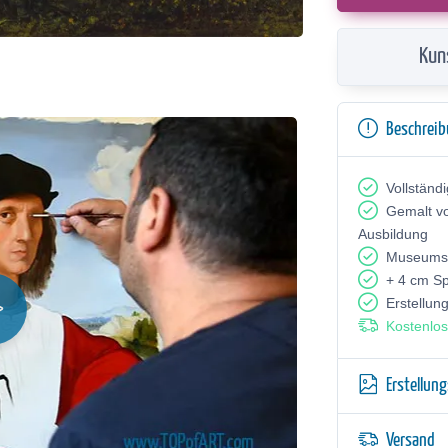
Kun
Beschrei
Vollständ
Gemalt v
Ausbildung
Museumsq
+ 4 cm S
Erstellun
Kostenlos
Erstellun
Versand