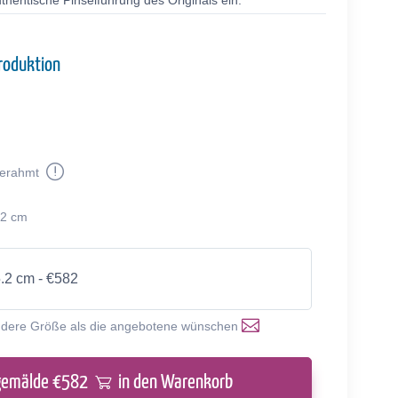
thentische Pinselführung des Originals ein.
roduktion
erahmt
.2 cm
5.2 cm - €582
ndere Größe als die angebotene wünschen
gemälde €
582
in den Warenkorb