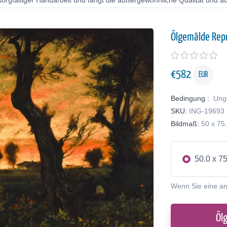
orgfältiger Handarbeit und fängt die außergewöhnliche Qualität und au
Ölgemälde Rep
€
582
EUR
Bedingung :
Ung
SKU:
ING-19693
Bildmaß:
50 x 75
50.0 x 7
Wenn Sie eine a
Öl