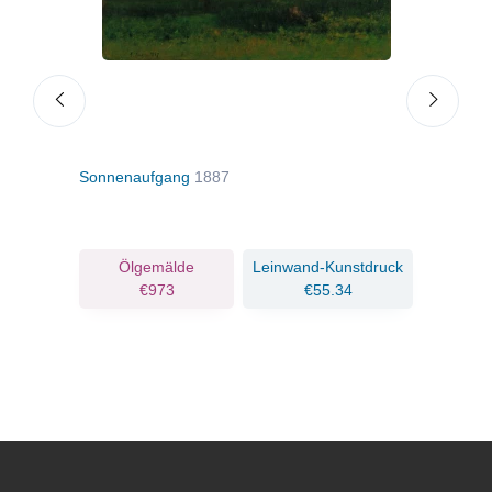
ügeln
Sonnenaufgang
1887
Ernt
ruck
Ölgemälde
Leinwand-Kunstdruck
€973
€55.34