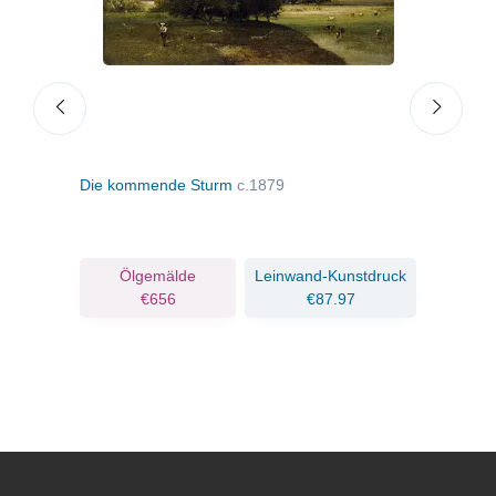
Die kommende Sturm
c.1879
Étre
Ölgemälde
Leinwand-Kunstdruck
€656
€87.97