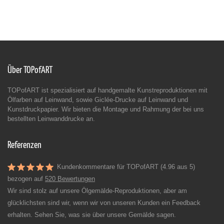
Über TOPofART
TOPofART ist spezialisiert auf handgemalte Kunstreproduktionen mit
Ölfarben auf Leinwand, sowie Giclée-Drucke auf Leinwand und
Kunstdruckpapier. Wir bieten die Montage und Rahmung der bei uns
bestellten Leinwanddrucke an.
Referenzen
Kundenkommentare für TOPofART (4.96 aus 5)
bezogen auf
520 Bewertungen
Wir sind stolz auf unsere Ölgemälde-Reproduktionen, aber am
glücklichsten sind wir, wenn wir von unseren Kunden ein Feedback
erhalten. Sehen Sie, was sie über unsere Gemälde sagen.