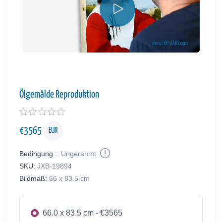
Ölgemälde Reproduktion
€
3565
EUR
Bedingung :
Ungerahmt
SKU:
JXB-19894
Bildmaß:
66 x 83.5 cm
66.0 x 83.5 cm - €3565