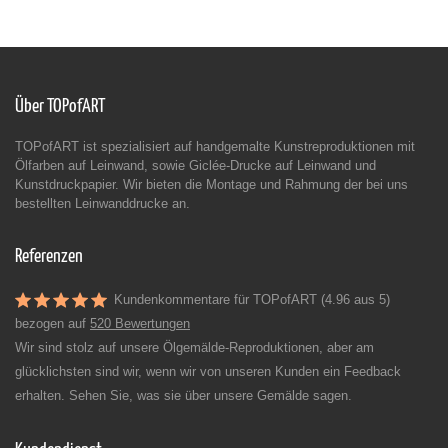
Über TOPofART
TOPofART ist spezialisiert auf handgemalte Kunstreproduktionen mit
Ölfarben auf Leinwand, sowie Giclée-Drucke auf Leinwand und
Kunstdruckpapier. Wir bieten die Montage und Rahmung der bei uns
bestellten Leinwanddrucke an.
Referenzen
Kundenkommentare für TOPofART (4.96 aus 5)
bezogen auf
520 Bewertungen
Wir sind stolz auf unsere Ölgemälde-Reproduktionen, aber am
glücklichsten sind wir, wenn wir von unseren Kunden ein Feedback
erhalten. Sehen Sie, was sie über unsere Gemälde sagen.