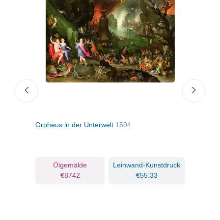
Orpheus in der Unterwelt
1594
Wald
n.d.
ruck
Ölgemälde
Leinwand-Kunstdruck
€8742
€55.33