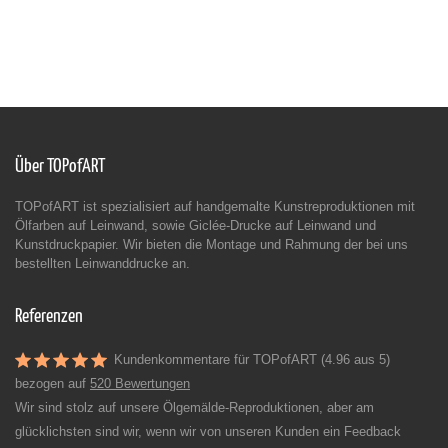
Über TOPofART
TOPofART ist spezialisiert auf handgemalte Kunstreproduktionen mit
Ölfarben auf Leinwand, sowie Giclée-Drucke auf Leinwand und
Kunstdruckpapier. Wir bieten die Montage und Rahmung der bei uns
bestellten Leinwanddrucke an.
Referenzen
Kundenkommentare für TOPofART (4.96 aus 5)
bezogen auf
520 Bewertungen
Wir sind stolz auf unsere Ölgemälde-Reproduktionen, aber am
glücklichsten sind wir, wenn wir von unseren Kunden ein Feedback