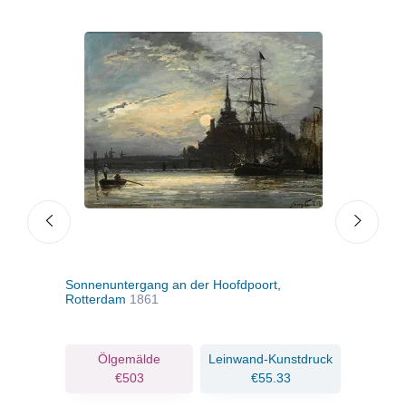
Sonnenuntergang an der Hoofdpoort,
Ein 
Rotterdam
1861
ruck
Ölgemälde
Leinwand-Kunstdruck
€503
€55.33