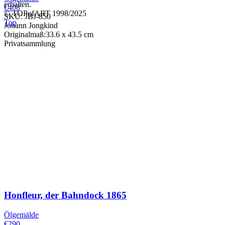
erhalten.
€408
© TOPofART 1998/2025
SKU: JBJ-850
Top
Johann Jongkind
Originalmaß:33.6 x 43.5 cm
Privatsammlung
Honfleur, der Bahndock
1865
Ölgemälde
€290