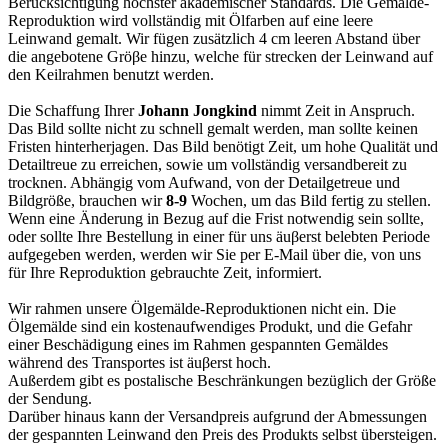
Berücksichtigung höchster akademischer Standards. Die Gemälde-
Reproduktion wird vollständig mit Ölfarben auf eine leere
Leinwand gemalt. Wir fügen zusätzlich 4 cm leeren Abstand über
die angebotene Gröβe hinzu, welche für strecken der Leinwand auf
den Keilrahmen benutzt werden.
Die Schaffung Ihrer
Johann Jongkind
nimmt Zeit in Anspruch.
Das Bild sollte nicht zu schnell gemalt werden, man sollte keinen
Fristen hinterherjagen. Das Bild benötigt Zeit, um hohe Qualität und
Detailtreue zu erreichen, sowie um vollständig versandbereit zu
trocknen. Abhängig vom Aufwand, von der Detailgetreue und
Bildgröße, brauchen wir
8-9
Wochen, um das Bild fertig zu stellen.
Wenn eine Änderung in Bezug auf die Frist notwendig sein sollte,
oder sollte Ihre Bestellung in einer für uns äuβerst belebten Periode
aufgegeben werden, werden wir Sie per E-Mail über die, von uns
für Ihre Reproduktion gebrauchte Zeit, informiert.
Wir rahmen unsere Ölgemälde-Reproduktionen nicht ein. Die
Ölgemälde sind ein kostenaufwendiges Produkt, und die Gefahr
einer Beschädigung eines im Rahmen gespannten Gemäldes
während des Transportes ist äuβerst hoch.
Außerdem gibt es postalische Beschränkungen bezüglich der Größe
der Sendung.
Darüber hinaus kann der Versandpreis aufgrund der Abmessungen
der gespannten Leinwand den Preis des Produkts selbst übersteigen.