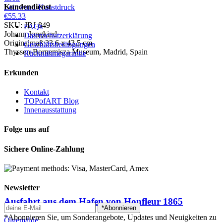
Kundendienst
Leinwand-Kunstdruck
€55.33
SKU: JBJ-849
FAQs
Johann Jongkind
Datenschutzerklärung
Originalmaß:33.6 x 43.5 cm
Geschäftsbedingungen
Thyssen-Bornemisza Museum, Madrid, Spain
Rücknahmegarantie
Erkunden
Kontakt
TOPofART Blog
Innenausstattung
Folge uns auf
Sichere Online-Zahlung
Newsletter
Ausfahrt aus dem Hafen von Honfleur
1865
*Abonnieren
*Abonnieren Sie, um Sonderangebote, Updates und Neuigkeiten zu
Ölgemälde