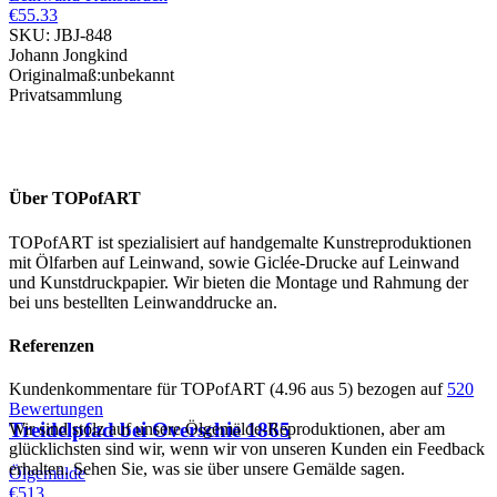
€55.33
SKU: JBJ-848
Johann Jongkind
Originalmaß:unbekannt
Privatsammlung
Über TOPofART
TOPofART ist spezialisiert auf handgemalte Kunstreproduktionen
mit Ölfarben auf Leinwand, sowie Giclée-Drucke auf Leinwand
und Kunstdruckpapier. Wir bieten die Montage und Rahmung der
bei uns bestellten Leinwanddrucke an.
Referenzen
Kundenkommentare für TOPofART (4.96 aus 5) bezogen auf
520
Bewertungen
Treidelpfad bei Overschie
1865
Wir sind stolz auf unsere Ölgemälde-Reproduktionen, aber am
glücklichsten sind wir, wenn wir von unseren Kunden ein Feedback
erhalten. Sehen Sie, was sie über unsere Gemälde sagen.
Ölgemälde
€513