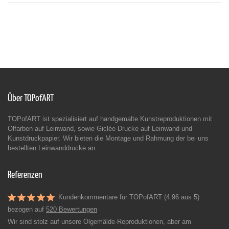
Über TOPofART
TOPofART ist spezialisiert auf handgemalte Kunstreproduktionen mit
Ölfarben auf Leinwand, sowie Giclée-Drucke auf Leinwand und
Kunstdruckpapier. Wir bieten die Montage und Rahmung der bei uns
bestellten Leinwanddrucke an.
Referenzen
Kundenkommentare für TOPofART (4.96 aus 5)
bezogen auf
520 Bewertungen
Wir sind stolz auf unsere Ölgemälde-Reproduktionen, aber am