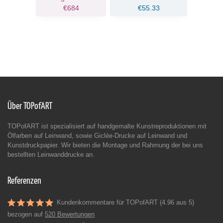
€684
€55.33
Über TOPofART
TOPofART ist spezialisiert auf handgemalte Kunstreproduktionen mit
Ölfarben auf Leinwand, sowie Giclée-Drucke auf Leinwand und
Kunstdruckpapier. Wir bieten die Montage und Rahmung der bei uns
bestellten Leinwanddrucke an.
Referenzen
Kundenkommentare für TOPofART (4.96 aus 5)
bezogen auf
520 Bewertungen