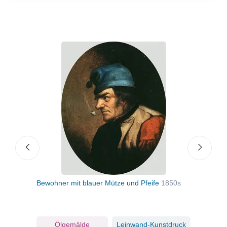
Bewohner mit blauer Mütze und Pfeife
1850s
Am Z
ruck
Ölgemälde
Leinwand-Kunstdruck