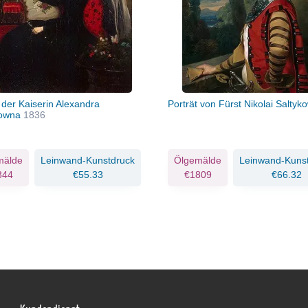
 der Kaiserin Alexandra
Porträt von Fürst Nikolai Salty
rowna
1836
mälde
Leinwand-Kunstdruck
Ölgemälde
Leinwand-Kuns
344
€55.33
€1809
€66.32