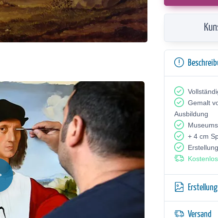
Kun
Beschrei
Vollständ
Gemalt v
Ausbildung
Museumsq
+ 4 cm S
Erstellun
Kostenlos
Erstellun
Versand