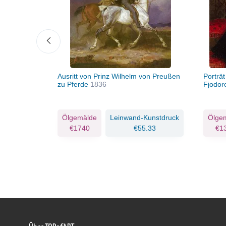
 I.
1837
Ausritt von Prinz Wilhelm von Preußen
Porträt
zu Pferde
1836
Fjodo
Kunstdruck
Ölgemälde
Leinwand-Kunstdruck
Ölge
.46
€1740
€55.33
€1