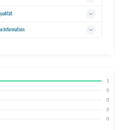
ualität
he Information
1
0
0
0
0