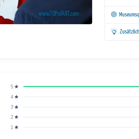
Museumsq
Zusätzlic
5
4
3
2
1