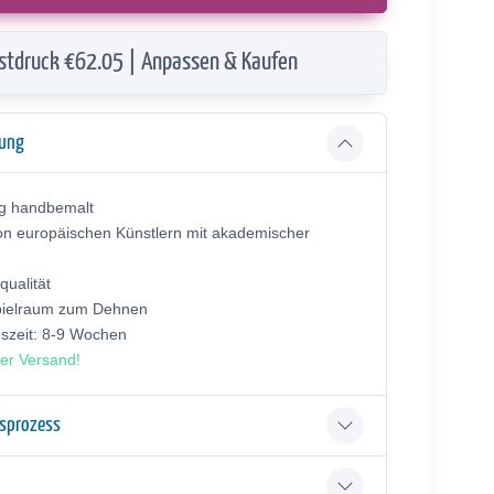
stdruck €62.05 | Anpassen & Kaufen
bung
ig handbemalt
on europäischen Künstlern mit akademischer
ualität
pielraum zum Dehnen
gszeit: 8-9 Wochen
er Versand!
gsprozess