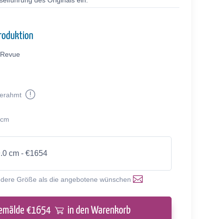
selführung des Originals ein.
roduktion
Revue
erahmt
 cm
9.0 cm - €1654
ndere Größe als die angebotene wünschen
emälde €
1654
in den Warenkorb