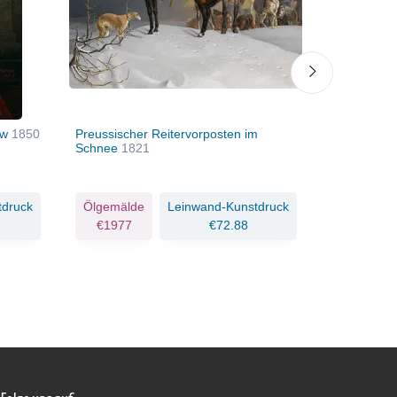
kow
1850
Preussischer Reitervorposten im
Reiterportr
Schnee
1821
tdruck
Ölgemälde
Leinwand-Kunstdruck
Ölgemäld
€1977
€72.88
€3028