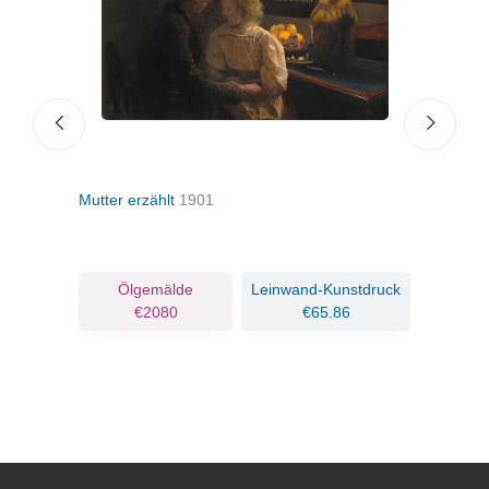
98
Mutter erzählt
1901
Land
ruck
Ölgemälde
Leinwand-Kunstdruck
€2080
€65.86