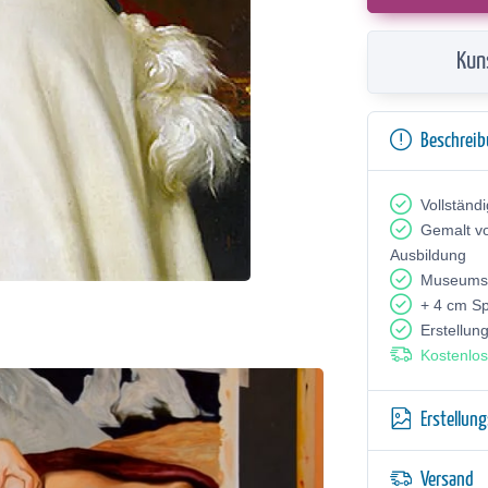
Kun
Beschrei
Vollständ
Gemalt v
Ausbildung
Museumsq
+ 4 cm S
Erstellun
Kostenlos
Erstellun
Versand