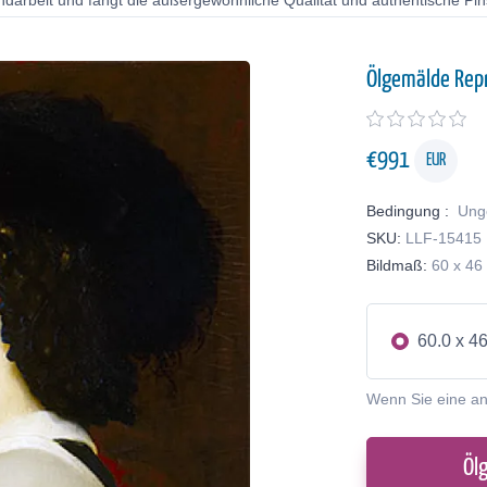
ndarbeit und fängt die außergewöhnliche Qualität und authentische Pin
Ölgemälde Rep
€
991
EUR
Bedingung :
Ung
SKU:
LLF-15415
Bildmaß:
60 x 46
60.0 x 4
Wenn Sie eine a
Öl