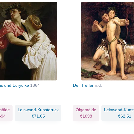
s und Eurydike
1864
Der Treffer
n.d.
mälde
Leinwand-Kunstdruck
Ölgemälde
Leinwand-Kuns
694
€71.05
€1098
€62.51