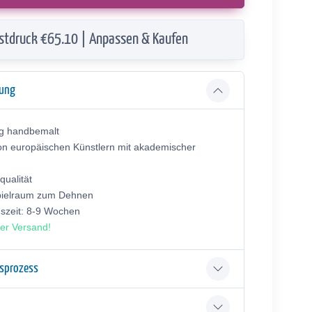
stdruck €65.10 | Anpassen & Kaufen
bung
ig handbemalt
on europäischen Künstlern mit akademischer
ualität
pielraum zum Dehnen
gszeit: 8-9 Wochen
er Versand!
gsprozess