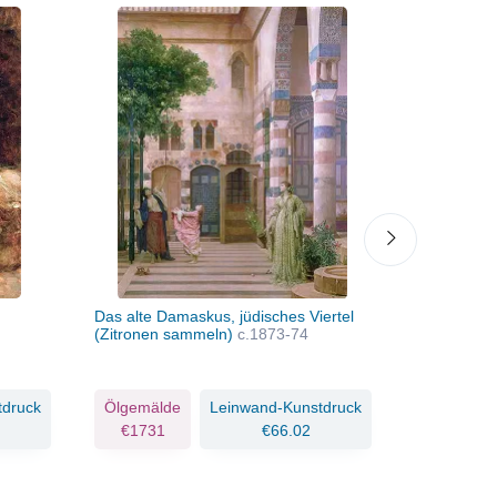
Das alte Damaskus, jüdisches Viertel
Nausikaa
1
(Zitronen sammeln)
c.1873-74
tdruck
Ölgemälde
Leinwand-Kunstdruck
Ölgemäld
€1731
€66.02
€1084