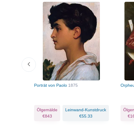
Porträt von Paolo
1875
Orpheu
Kunstdruck
Ölgemälde
Leinwand-Kunstdruck
Ölge
.33
€843
€55.33
€1