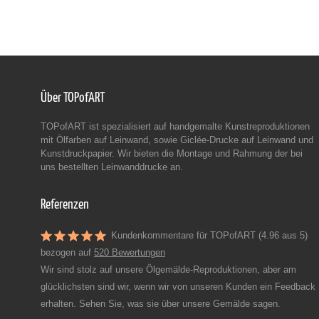
Über TOPofART
TOPofART ist spezialisiert auf handgemalte Kunstreproduktionen
mit Ölfarben auf Leinwand, sowie Giclée-Drucke auf Leinwand und
Kunstdruckpapier. Wir bieten die Montage und Rahmung der bei
uns bestellten Leinwanddrucke an.
Referenzen
Kundenkommentare für TOPofART (4.96 aus 5)
bezogen auf
520 Bewertungen
Wir sind stolz auf unsere Ölgemälde-Reproduktionen, aber am
glücklichsten sind wir, wenn wir von unseren Kunden ein Feedback
erhalten. Sehen Sie, was sie über unsere Gemälde sagen.