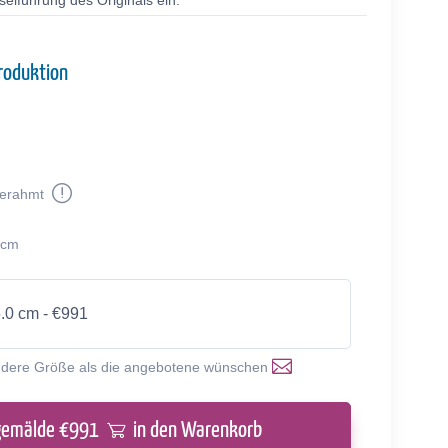
selführung des Originals ein.
roduktion
erahmt
 cm
6.0 cm - €991
ndere Größe als die angebotene wünschen
gemälde €
991
in den Warenkorb