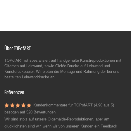
Über TOPofART
TOPofART ist spezialisiert auf handgemalte Kunstreproduktionen mit
Ölfarben auf Leinwand, sowie Giclée-Drucke auf Leinwand und
Kunstdruckpapier. Wir bieten die Montage und Rahmung der bei uns
bestellten Leinwanddrucke an.
Referenzen
Kundenkommentare für TOPofART (4.96 aus 5)
bezogen auf
520 Bewertungen
Wir sind stolz auf unsere Ölgemälde-Reproduktionen, aber am
glücklichsten sind wir, wenn wir von unseren Kunden ein Feedback