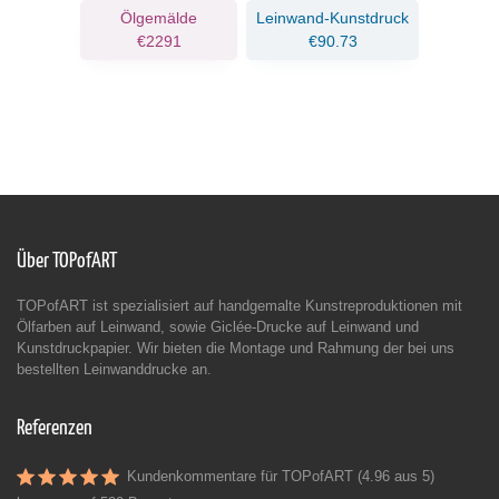
Ölgemälde
Leinwand-Kunstdruck
€2291
€90.73
Über TOPofART
TOPofART ist spezialisiert auf handgemalte Kunstreproduktionen mit
Ölfarben auf Leinwand, sowie Giclée-Drucke auf Leinwand und
Kunstdruckpapier. Wir bieten die Montage und Rahmung der bei uns
bestellten Leinwanddrucke an.
Referenzen
Kundenkommentare für TOPofART (4.96 aus 5)