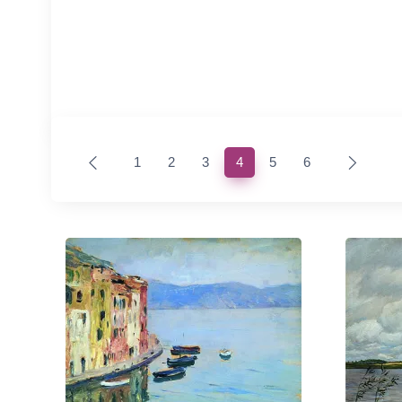
(current)
1
2
3
4
5
6