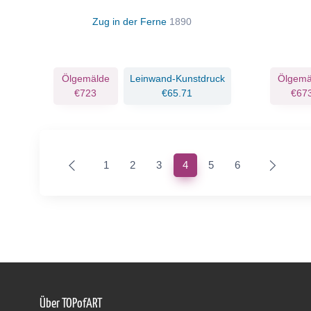
Zug in der Ferne
1890
Ölgemälde
Leinwand-Kunstdruck
Ölgemä
€723
€65.71
€67
(current)
1
2
3
4
5
6
Über TOPofART