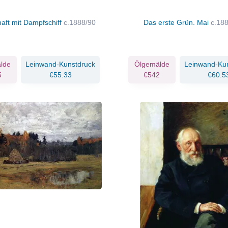
aft mit Dampfschiff
c.1888/90
Das erste Grün. Mai
c.18
lde
Leinwand-Kunstdruck
Ölgemälde
Leinwand-Ku
5
€55.33
€542
€60.5