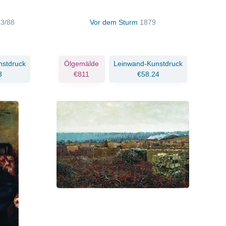
83/88
Vor dem Sturm
1879
nstdruck
Ölgemälde
Leinwand-Kunstdruck
3
€811
€58.24