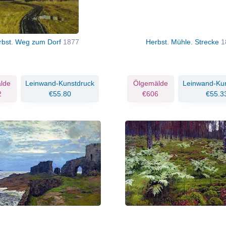
rbst. Weg zum Dorf
1877
Herbst. Mühle. Strecke
1
lde
Leinwand-Kunstdruck
Ölgemälde
Leinwand-Ku
2
€55.80
€606
€55.3