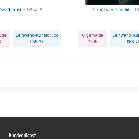
Spätherbst
c.1894/98
Porträt von Panafidin
1
lde
Leinwand-Kunstdruck
Ölgemälde
Leinwand-Ku
3
€55.33
€795
€66.7
Kundendienst