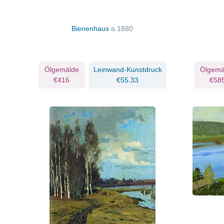
Bienenhaus
a.1880
Ölgemälde
Leinwand-Kunstdruck
Ölgemä
€416
€55.33
€58