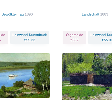
Bewölkter Tag
1890
Landschaft
1883
lde
Leinwand-Kunstdruck
Ölgemälde
Leinwand-Ku
5
€55.33
€582
€55.3