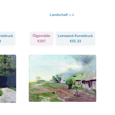
Landschaft
n.d.
nstdruck
Ölgemälde
Leinwand-Kunstdruck
3
€397
€55.33