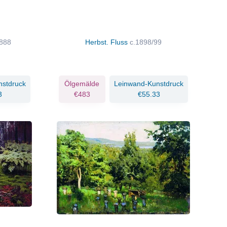
888
Herbst. Fluss
c.1898/99
nstdruck
Ölgemälde
Leinwand-Kunstdruck
3
€483
€55.33