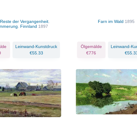
 Reste der Vergangenheit.
Farn im Wald
1895
mmerung. Finnland
1897
lde
Leinwand-Kunstdruck
Ölgemälde
Leinwand-Ku
0
€55.33
€776
€55.3