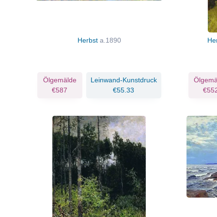
Herbst
a.1890
He
Ölgemälde
Leinwand-Kunstdruck
Ölgemä
€587
€55.33
€55