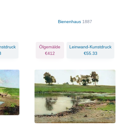
Bienenhaus
1887
nstdruck
Ölgemälde
Leinwand-Kunstdruck
3
€412
€55.33