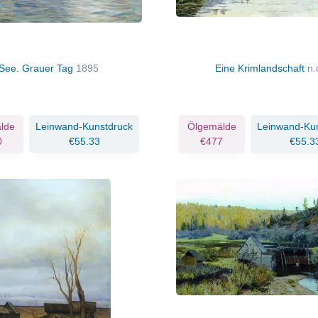
See. Grauer Tag
1895
Eine Krimlandschaft
n.
lde
Leinwand-Kunstdruck
Ölgemälde
Leinwand-Ku
0
€55.33
€477
€55.3