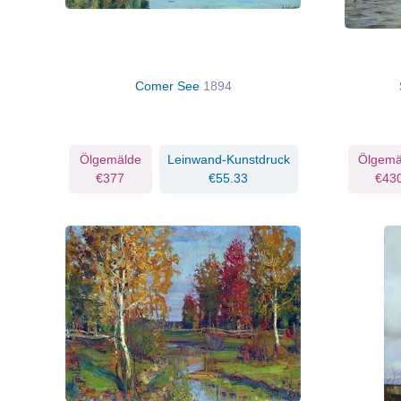
Comer See
1894
Ölgemälde
Leinwand-Kunstdruck
Ölgemä
€377
€55.33
€43