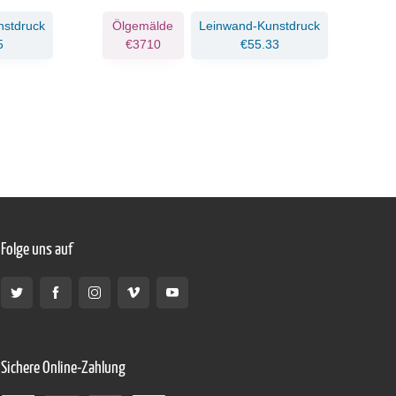
nstdruck
Ölgemälde
Leinwand-Kunstdruck
5
€3710
€55.33
Folge uns auf
Sichere Online-Zahlung