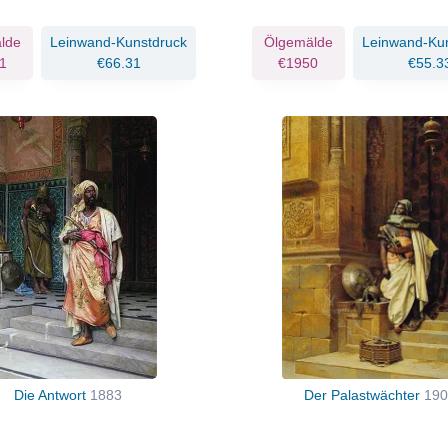
lde
Leinwand-Kunstdruck
Ölgemälde
Leinwand-Ku
1
€66.31
€1950
€55.3
Die Antwort
1883
Der Palastwächter
190