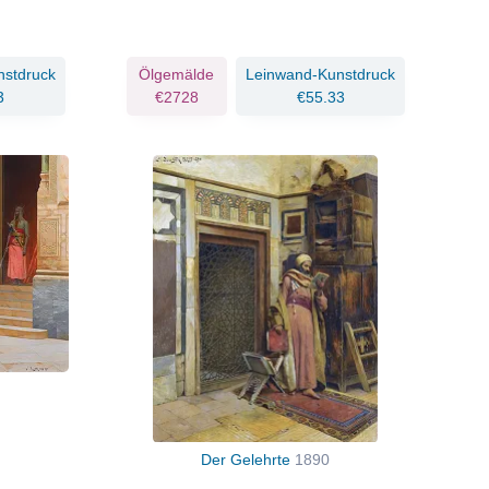
nstdruck
Ölgemälde
Leinwand-Kunstdruck
3
€2728
€55.33
Der Gelehrte
1890