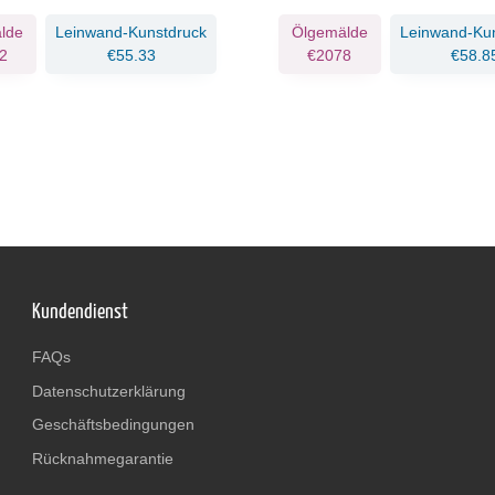
lde
Leinwand-Kunstdruck
Ölgemälde
Leinwand-Ku
2
€55.33
€2078
€58.8
Kundendienst
FAQs
Datenschutzerklärung
Geschäftsbedingungen
Rücknahmegarantie