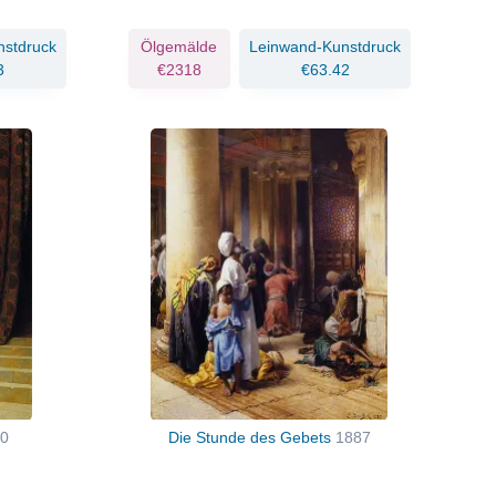
nstdruck
Ölgemälde
Leinwand-Kunstdruck
3
€2318
€63.42
0
Die Stunde des Gebets
1887