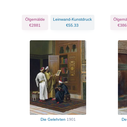
Ölgemälde
Leinwand-Kunstdruck
Ölgemä
€2881
€55.33
€386
Die Gelehrten
1901
De