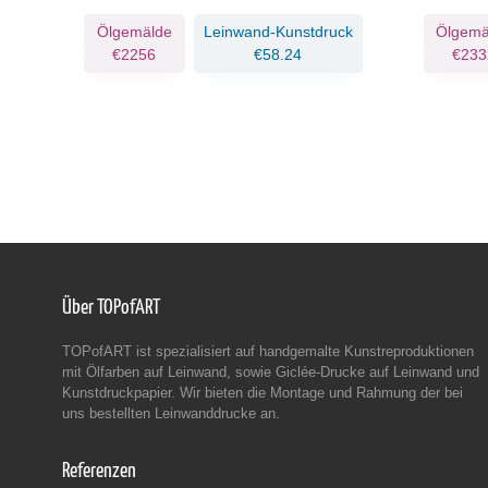
Ölgemälde
Leinwand-Kunstdruck
Ölgemä
€2256
€58.24
€233
Über TOPofART
TOPofART ist spezialisiert auf handgemalte Kunstreproduktionen
mit Ölfarben auf Leinwand, sowie Giclée-Drucke auf Leinwand und
Kunstdruckpapier. Wir bieten die Montage und Rahmung der bei
uns bestellten Leinwanddrucke an.
Referenzen