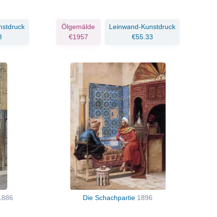
nstdruck
Ölgemälde
Leinwand-Kunstdruck
8
€1957
€55.33
1886
Die Schachpartie
1896