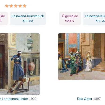
lde
Leinwand-Kunstdruck
Ölgemälde
Leinwand-Ku
6
€55.83
€2997
€55.3
r Lampenanzünder
1900
Das Opfer
1897