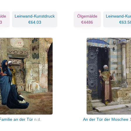
lde
Leinwand-Kunstdruck
Ölgemälde
Leinwand-Ku
3
€64.03
€4486
€63.5
Familie an der Tür
n.d.
An der Tür der Moschee