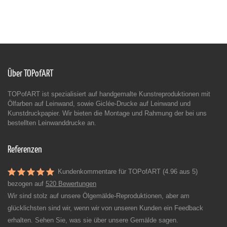
Über TOPofART
TOPofART ist spezialisiert auf handgemalte Kunstreproduktionen mit
Ölfarben auf Leinwand, sowie Giclée-Drucke auf Leinwand und
Kunstdruckpapier. Wir bieten die Montage und Rahmung der bei uns
bestellten Leinwanddrucke an.
Referenzen
Kundenkommentare für TOPofART (4.96 aus 5)
bezogen auf
520 Bewertungen
Wir sind stolz auf unsere Ölgemälde-Reproduktionen, aber am
glücklichsten sind wir, wenn wir von unseren Kunden ein Feedback
erhalten. Sehen Sie, was sie über unsere Gemälde sagen.