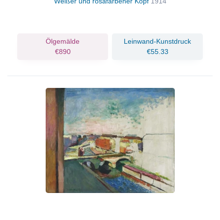
Weißer und rosafarbener Kopf
1914
Ölgemälde
Leinwand-Kunstdruck
€890
€55.33