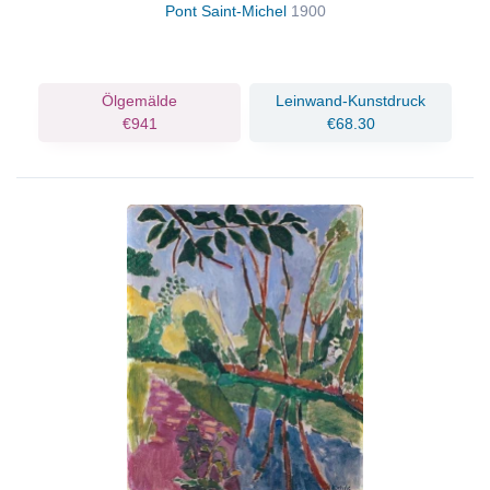
Pont Saint-Michel
1900
Ölgemälde
Leinwand-Kunstdruck
€941
€68.30