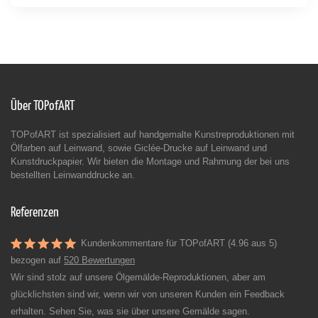
Über TOPofART
TOPofART ist spezialisiert auf handgemalte Kunstreproduktionen mit
Ölfarben auf Leinwand, sowie Giclée-Drucke auf Leinwand und
Kunstdruckpapier. Wir bieten die Montage und Rahmung der bei uns
bestellten Leinwanddrucke an.
Referenzen
Kundenkommentare für TOPofART (4.96 aus 5)
bezogen auf
520 Bewertungen
Wir sind stolz auf unsere Ölgemälde-Reproduktionen, aber am
glücklichsten sind wir, wenn wir von unseren Kunden ein Feedback
erhalten. Sehen Sie, was sie über unsere Gemälde sagen.