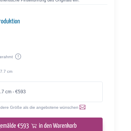
thentische Pinselführung des Originals ein.
roduktion
erahmt
37.7 cm
7.7 cm - €593
ndere Größe als die angebotene wünschen
gemälde €
593
in den Warenkorb