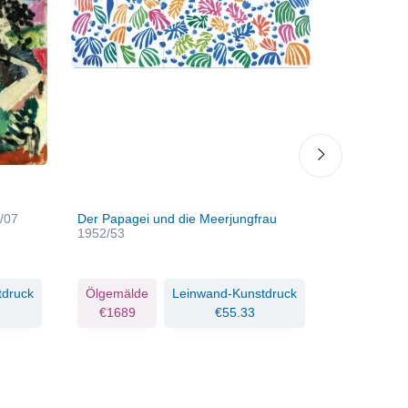
/07
Der Papagei und die Meerjungfrau
Großer lie
1952/53
tdruck
Ölgemälde
Leinwand-Kunstdruck
Ölgemäld
€1689
€55.33
€1090