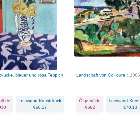
ckucke, blauer und rosa Teppich
Landschaft von Collioure
c.1906
mälde
Leinwand-Kunstdruck
Ölgemälde
Leinwand-Kuns
030
€66.17
€682
€70.13