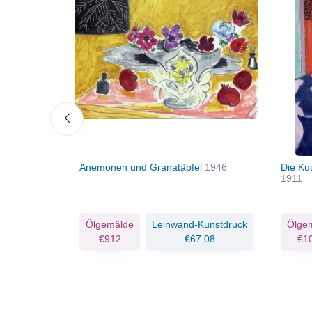
Anemonen und Granatäpfel
1946
Die Ku
1911
Kunstdruck
Ölgemälde
Leinwand-Kunstdruck
Ölge
.00
€912
€67.08
€1