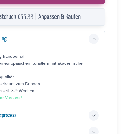
stdruck €55.33 | Anpassen & Kaufen
bung
ig handbemalt
on europäischen Künstlern mit akademischer
ualität
pielraum zum Dehnen
gszeit: 8-9 Wochen
er Versand!
gsprozess