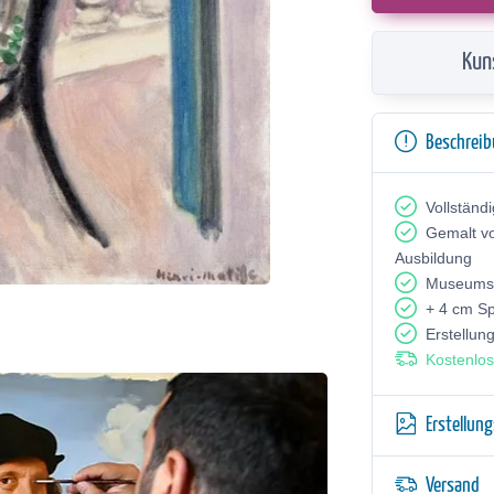
Kun
Beschrei
Vollständ
Gemalt v
Ausbildung
Museumsq
+ 4 cm S
Erstellun
Kostenlos
Erstellun
Versand