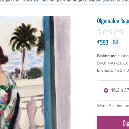
orgfältiger Handarbeit und fängt die außergewöhnliche Qualität und au
Ölgemälde Rep
€
593
EUR
Bedingung :
Ung
SKU:
MAT-21516
Bildmaß:
46.2 x 
46.2 x 3
Wenn Sie eine a
Öl