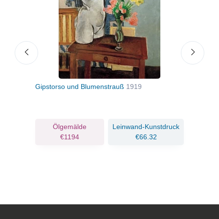
Gipstorso und Blumenstrauß
1919
Jung
ruck
Ölgemälde
Leinwand-Kunstdruck
€1194
€66.32