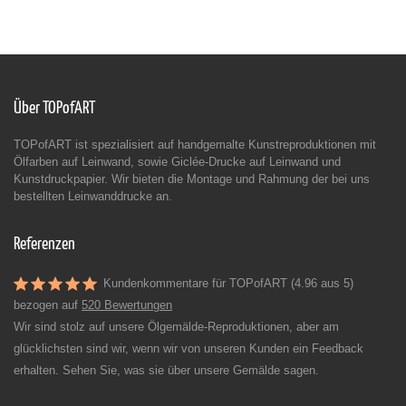
Über TOPofART
TOPofART ist spezialisiert auf handgemalte Kunstreproduktionen mit
Ölfarben auf Leinwand, sowie Giclée-Drucke auf Leinwand und
Kunstdruckpapier. Wir bieten die Montage und Rahmung der bei uns
bestellten Leinwanddrucke an.
Referenzen
Kundenkommentare für TOPofART (4.96 aus 5)
bezogen auf
520 Bewertungen
Wir sind stolz auf unsere Ölgemälde-Reproduktionen, aber am
glücklichsten sind wir, wenn wir von unseren Kunden ein Feedback
erhalten. Sehen Sie, was sie über unsere Gemälde sagen.