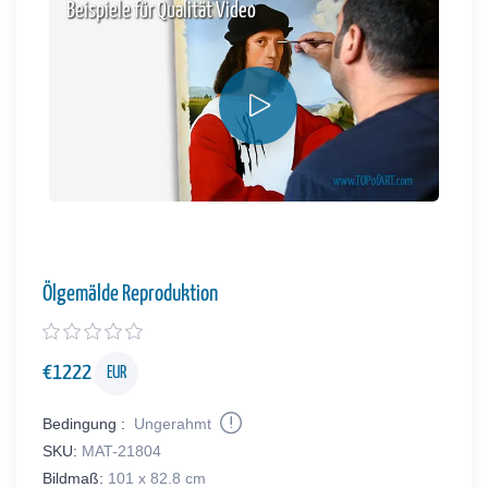
Beispiele für Qualität Video
Ölgemälde Reproduktion
€
1222
EUR
Bedingung :
Ungerahmt
SKU:
MAT-21804
Bildmaß:
101 x 82.8 cm