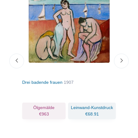
Drei badende frauen
1907
Straß
ruck
Ölgemälde
Leinwand-Kunstdruck
€963
€68.91