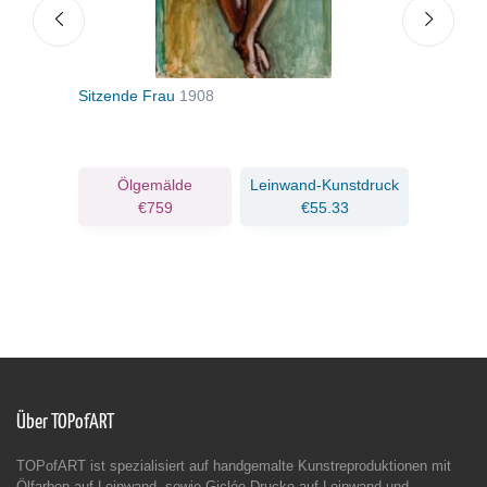
Sitzende Frau
1908
Mädc
ruck
Ölgemälde
Leinwand-Kunstdruck
€759
€55.33
Über TOPofART
TOPofART ist spezialisiert auf handgemalte Kunstreproduktionen mit
Ölfarben auf Leinwand, sowie Giclée-Drucke auf Leinwand und