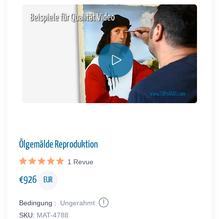
Beispiele für Qualität Video
Ölgemälde Reproduktion
1
Revue
€
926
EUR
Bedingung :
Ungerahmt
SKU:
MAT-4788