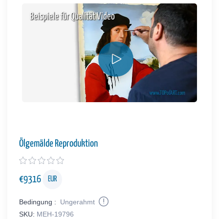
Beispiele für Qualität Video
Ölgemälde Reproduktion
€
9316
EUR
Bedingung :
Ungerahmt
SKU:
MEH-19796