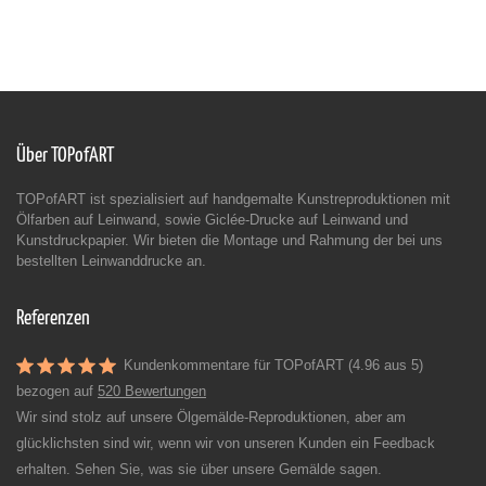
Über TOPofART
TOPofART ist spezialisiert auf handgemalte Kunstreproduktionen mit
Ölfarben auf Leinwand, sowie Giclée-Drucke auf Leinwand und
Kunstdruckpapier. Wir bieten die Montage und Rahmung der bei uns
bestellten Leinwanddrucke an.
Referenzen
Kundenkommentare für TOPofART (4.96 aus 5)
bezogen auf
520 Bewertungen
Wir sind stolz auf unsere Ölgemälde-Reproduktionen, aber am
glücklichsten sind wir, wenn wir von unseren Kunden ein Feedback
erhalten. Sehen Sie, was sie über unsere Gemälde sagen.