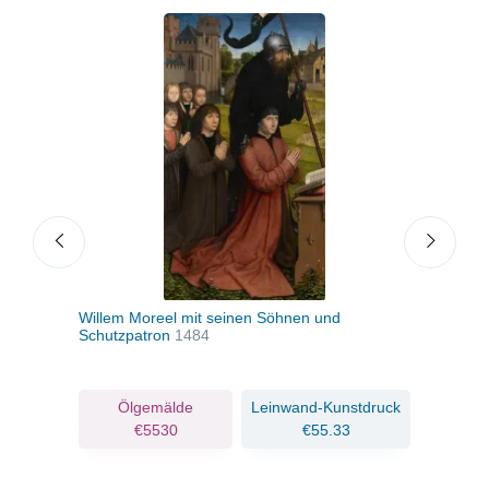
Willem Moreel mit seinen Söhnen und
Mad
Schutzpatron
1484
ruck
Ölgemälde
Leinwand-Kunstdruck
€5530
€55.33